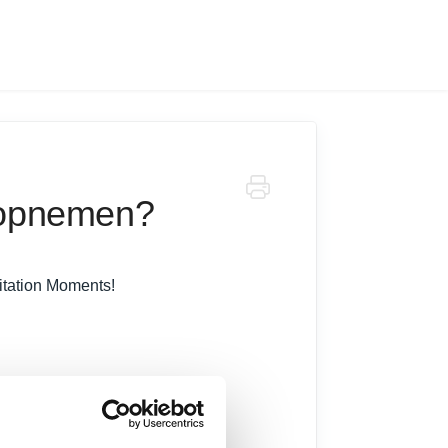
 opnemen?
itation Moments!