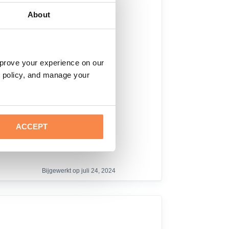
About
mprove your experience on our
y policy, and manage your
Y
N
ACCEPT
e
o
s
Bijgewerkt op juli 24, 2024